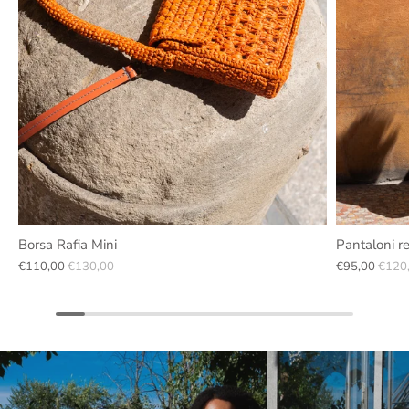
Borsa Rafia Mini
Pantaloni re
€110,00
€130,00
€95,00
€120